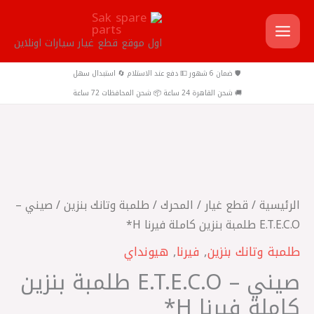
خطي
لى
اول موقع قطع غيار سيارات اونلاين
لمحتوى
🛡️ ضمان 6 شهور 💵 دفع عند الاستلام 🔄 استبدال سهل
🚚 شحن القاهرة 24 ساعة 📦 شحن المحافظات 72 ساعة
كمية
صيني
-
الرئيسية
/
قطع غيار
/
المحرك
/
طلمبة وتانك بنزين
/ صيني –
E.T.E.C.O
E.T.E.C.O طلمبة بنزين كاملة فيرنا H*
طلمبة
طلمبة وتانك بنزين
,
فيرنا
,
هيونداي
بنزين
صيني – E.T.E.C.O طلمبة بنزين
كاملة
فيرنا
كاملة فيرنا H*