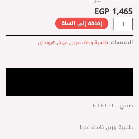
H*
EGP
1,465
إضافة إلى السلة
التصنيفات:
طلمبة وتانك بنزين
,
فيرنا
,
هيونداي
الوصف
مراجعات (0)
صيني – E.T.E.C.O
طلمبة بنزين كاملة فيرنا