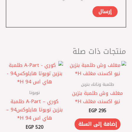
منتجات ذات صلة
طلمبة وتانك بنزين
تويوتا
مغلف وش طلمبة بنزين
نيو اكسنت مغلف H*
كوري – A-Part طلمبة
بنزين تويوتا هايلوكس94 –
EGP
295
هاي اس 94 H*
إضافة إلى السلة
EGP
520