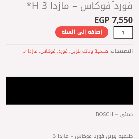
-
فورد فوكاس – مازدا 3 H*
مازدا
EGP
7,550
3
H*
إضافة إلى السلة
التصنيفات:
طلمبة وتانك بنزين
,
فورد
,
فوكاس
,
مازدا 3
الوصف
مراجعات (0)
صيني – BOSCH
طلمبة بنزين فورد فوكاس – مازدا 3