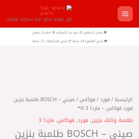
خطي
لى
اول موقع قطع غيار سيارات اونلاين
لمحتوى
🛡️ ضمان 6 شهور 💵 دفع عند الاستلام 🔄 استبدال سهل
🚚 شحن القاهرة 24 ساعة 📦 شحن المحافظات 72 ساعة
كمية
صيني
-
BOSCH
الرئيسية
/
فورد
/
فوكاس
/ صيني – BOSCH طلمبة بنزين
طلمبة
فورد فوكاس – مازدا 3 H*
بنزين
طلمبة وتانك بنزين
,
فورد
,
فوكاس
,
مازدا 3
فورد
صيني – BOSCH طلمبة بنزين
فوكاس