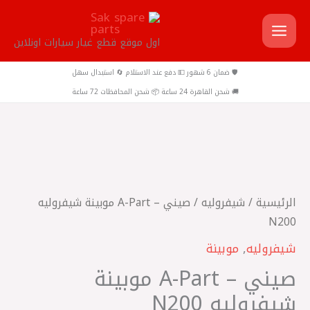
خطي
لى
اول موقع قطع غيار سيارات اونلاين
لمحتوى
🛡️ ضمان 6 شهور 💵 دفع عند الاستلام 🔄 استبدال سهل
🚚 شحن القاهرة 24 ساعة 📦 شحن المحافظات 72 ساعة
كمية
صيني
-
الرئيسية
/
شيفروليه
/ صيني – A-Part موبينة شيفروليه
A-
N200
Part
شيفروليه
,
موبينة
موبينة
صيني – A-Part موبينة
شيفروليه
N200
شيفروليه N200