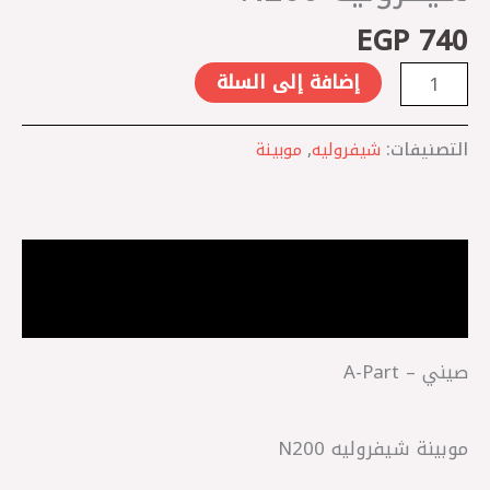
EGP
740
إضافة إلى السلة
التصنيفات:
شيفروليه
,
موبينة
الوصف
مراجعات (0)
صيني – A-Part
موبينة شيفروليه N200