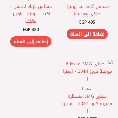
حساس كامه نيو اوبترا ‏
حساس كرنك لانوس –
صيني Caeser
افيو – اوبترا – نوبيرا
مغلف
EGP
495
EGP
320
إضافة إلى السلة
إضافة إلى السلة
استرا J
صيني SMG مسطرة
موبينة كروز 2014 – استرا
J