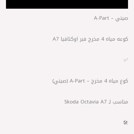
مراجعات (0)
صيني – A-Part
كوعه مياه 4 مخرج فبر اوكتافيا A7
✅
كوع مياه 4 مخرج – A-Part (صيني)
مناسب لـ Skoda Octavia A7
🛠️