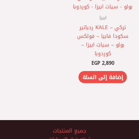
ابيزا
تركي – KALE ردياتير
سكودا فابيا – فولكس
بولو – سيات ابيزا –
كوردوبا
EGP
2,890
إضافة إلى السلة
جميع المنتجات