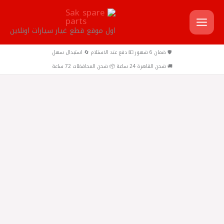
خطي
لى
اول موقع قطع غيار سيارات اونلاين
لمحتوى
🛡️ ضمان 6 شهور 💵 دفع عند الاستلام 🔄 استبدال سهل
🚚 شحن القاهرة 24 ساعة 📦 شحن المحافظات 72 ساعة
كمية
صيني
-
A-
Part
كوعه
مياه
4