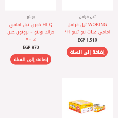
تيل فرامل
بونتو
WOKING تيل فرامل
HI-Q كوري ‎تيل امامي
امامي فيات نيو تيبو H*
جراند بونتو – بروتون جين
2 H*
EGP
1,510
EGP
970
إضافة إلى السلة
إضافة إلى السلة