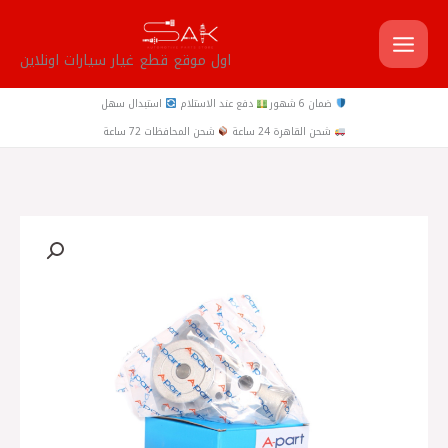
خطي
لى
اول موقع قطع غيار سيارات اونلاين
لمحتوى
ضمان 6 شهور
دفع عند الاستلام
استبدال سهل
شحن القاهرة 24 ساعة
شحن المحافظات 72 ساعة
كمية
صيني
-
A-
Part
طلمبة
مياه
فيات