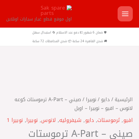
خطي
لى
اول موقع قطع غيار سيارات اونلاين
لمحتوى
🛡️ ضمان 6 شهور 💵 دفع عند الاستلام 🔄 استبدال سهل
🚚 شحن القاهرة 24 ساعة 📦 شحن المحافظات 72 ساعة
كمية
صيني
-
A-
الرئيسية
/
دايو
/
نوبيرا
/ صيني – A-Part ترموستات كوعه
Part
لانوس – افيو – نوبيرا – اوبل
ترموستات
افيو
,
ثرموستات
,
دايو
,
شيفروليه
,
لانوس
,
نوبيرا
,
نوبيرا 1
كوعه
صيني – A-Part ترموستات
لانوس