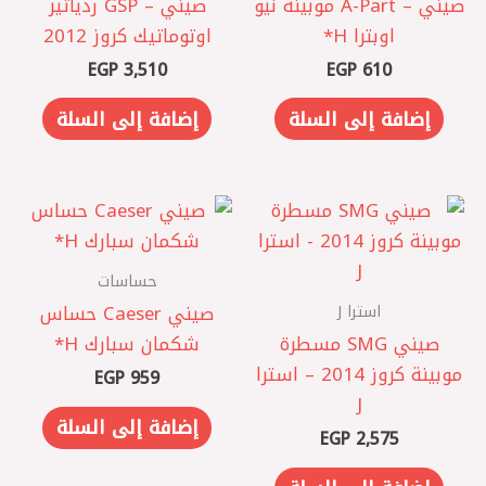
صيني – A-Part موبينة نيو
صيني – GSP ردياتير
اوبترا H*
اوتوماتيك كروز 2012
EGP
3,510
EGP
610
إضافة إلى السلة
إضافة إلى السلة
حساسات
استرا J
صيني Caeser حساس
صيني SMG مسطرة
شكمان سبارك ‏H*
موبينة كروز 2014 – استرا
EGP
959
J
إضافة إلى السلة
EGP
2,575