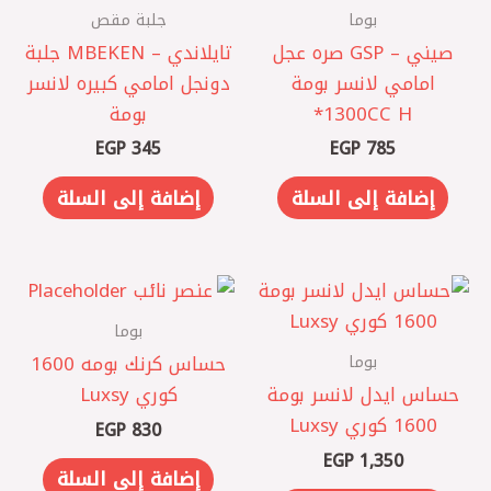
بوما
جلبة مقص
صيني – GSP صره عجل
تايلاندي – MBEKEN جلبة
امامي لانسر بومة
دونجل امامي كبيره لانسر
1300CC H*
بومة
EGP
345
EGP
785
إضافة إلى السلة
إضافة إلى السلة
بوما
بوما
حساس كرنك بومه 1600
حساس ايدل لانسر بومة
كوري Luxsy
1600 كوري Luxsy
EGP
830
EGP
1,350
إضافة إلى السلة