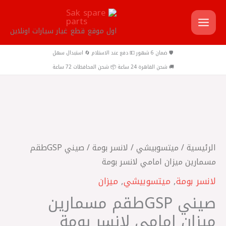
خطي
لى
اول موقع قطع غيار سيارات اونلاين
لمحتوى
🛡️ ضمان 6 شهور 💵 دفع عند الاستلام 🔄 استبدال سهل
🚚 شحن القاهرة 24 ساعة 📦 شحن المحافظات 72 ساعة
كمية
صيني
الرئيسية
/
ميتسوبيشي
/
لانسر بومة
/ صيني GSP طقم
طقم
مسمارين ميزان امامي لانسر بومة
مسمارين
لانسر بومة
,
ميتسوبيشي
,
ميزان
ميزان
صيني GSP طقم مسمارين
امامي
لانسر
ميزان امامي لانسر بومة