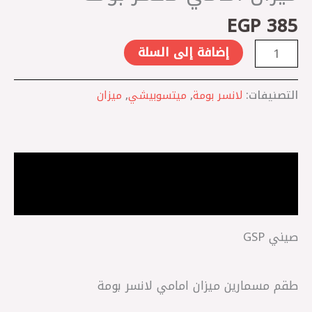
بومة
EGP
385
إضافة إلى السلة
التصنيفات:
لانسر بومة
,
ميتسوبيشي
,
ميزان
الوصف
مراجعات (0)
صيني GSP
طقم مسمارين ميزان امامي لانسر بومة