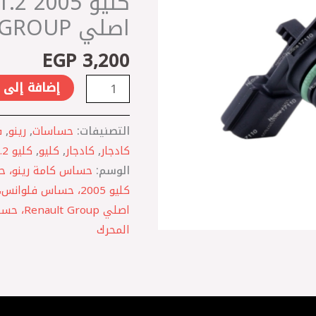
4
اصلي RENAULT GROUP
-
كليو
EGP
3,200
2005
1.2
إضافة إلى 
-
فلوانس
التصنيفات:
حساسات
,
رينو
,
ف
2010
كادجار
,
كادجار
,
كليو
,
كليو 1.2
الوسم:
اصلي
RENAULT
اصلي up
GROUP
المحرك