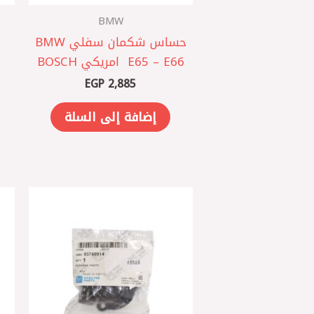
BMW
حساس شكمان سفلي BMW
E65 – E66 ‏ امريكي BOSCH
EGP
2,885
إضافة إلى السلة