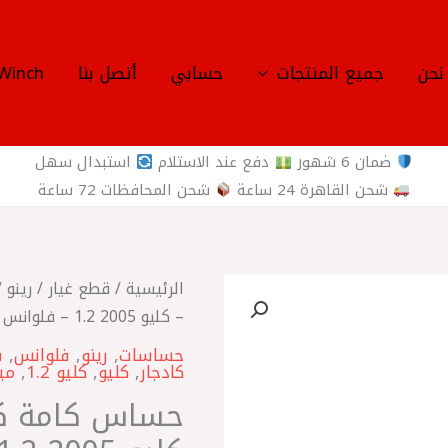
نحن
جميع المنتجات
حسابي
أتصل بنا
Winch
ضمان 6 شهور
دفع عند الاستلام
استبدال سهل
شحن القاهرة 24 ساعة
شحن المحافظات 72 ساعة
كمية
الرئيسية
/
قطع غيار
/
رينو
/
حساس
– كليو 2005 1.2 – فلوانس 2010 ‏ اصلي RENAULT GROUP
كامة
حساسات
,
رينو
,
فلوانس
,
ف
كادجار
,
كليو
,
كليو 1.2
,
ميج
كادجار
-
ميجان