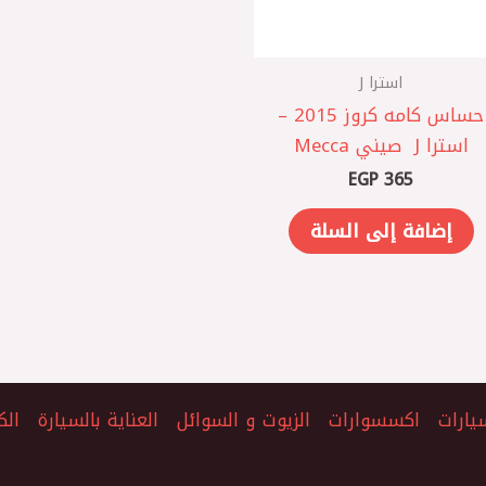
استرا J
حساس كامه كروز 2015 –
استرا J ‏ صيني Mecca
EGP
365
إضافة إلى السلة
يارات
اكسسوارات
الزيوت و السوائل
العناية بالسيارة
الك