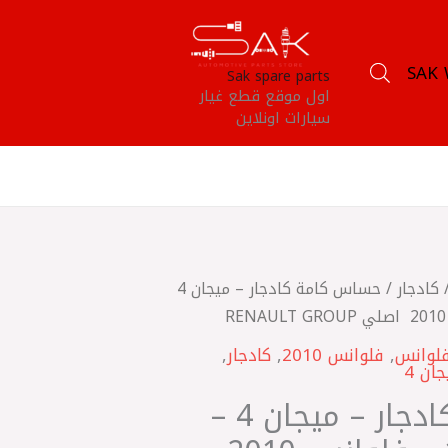
SAK 
Sak spare parts
اول موقع قطع غيار
سيارات اونلاين
كادجار
/ حساس كامة كادجار – ميجان 4
لوانس
,
فلوانس 2010
,
كادجار
,
ان 4
حساس كامة كادجار – ميجان 4 –