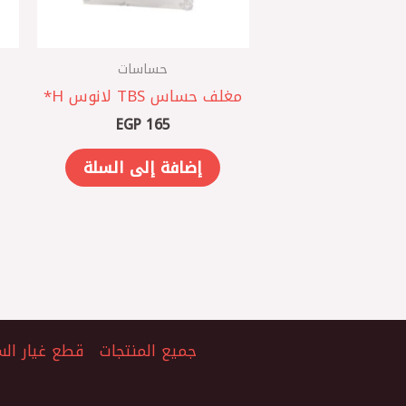
حساسات
مغلف حساس TBS لانوس ‏H*
EGP
165
إضافة إلى السلة
جميع المنتجات
قطع غيار الس