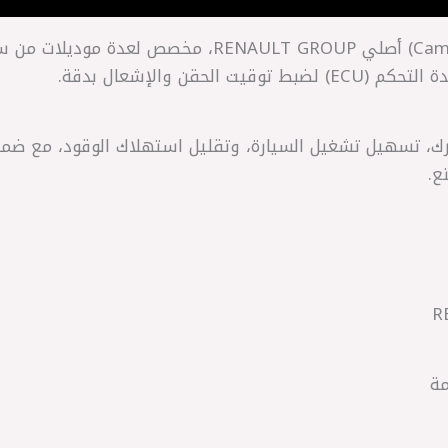
حساس كامة (Camshaft Position Sensor) أصلي LT GROUP
حقن والإشعال بدقة.
ك، تسهيل تشغيل السيارة، وتقليل استهلاك الوقود، مع ضما
ع.
مة