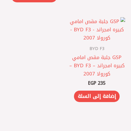
BYD F3
GSP جلبة مقص امامي
كبيره امجراند – BYD F3 –
كورولا 2007
EGP
235
إضافة إلى السلة