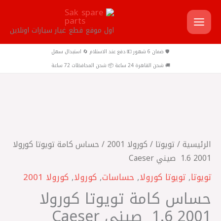
خطي
لى
اول موقع قطع غيار سيارات اونلاين
لمحتوى
🛡️ ضمان 6 شهور 💵 دفع عند الاستلام 🔄 استبدال سهل
🚚 شحن القاهرة 24 ساعة 📦 شحن المحافظات 72 ساعة
كمية
حساس
كامة
الرئيسية
/
تويوتا
/
كورولا 2001
/ حساس كامة تويوتا كورولا
تويوتا
2001 1.6 ‏ صيني Caeser
كورولا
تويوتا
,
تويوتا كورولا
,
حساسات
,
كورولا
,
كورولا 2001
2001
حساس كامة تويوتا كورولا
1.6
2001 1.6 ‏ صيني Caeser