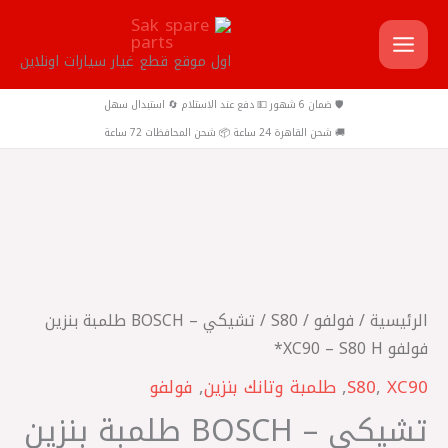
خطي
لى
اول موقع قطع غيار سيارات اونلاين
لمحتوى
🛡️ ضمان 6 شهور 💵 دفع عند الاستلام 🔄 استبدال سهل
🚚 شحن القاهرة 24 ساعة 📦 شحن المحافظات 72 ساعة
كمية
تشيكي
-
BOSCH
الرئيسية
/
فولفو
/
S80
/ تشيكي – BOSCH طلمبة بنزين
طلمبة
فولفو XC90 – S80 H*
بنزين
XC90
,
S80
,
طلمبة وتانك بنزين
,
فولفو
فولفو
تشيكي – BOSCH طلمبة بنزين
XC90