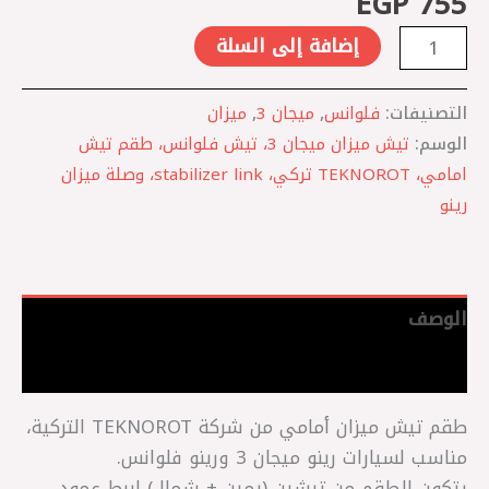
EGP
755
إضافة إلى السلة
التصنيفات:
فلوانس
,
ميجان 3
,
ميزان
الوسم:
تيش ميزان ميجان 3، تيش فلوانس، طقم تيش
امامي، TEKNOROT تركي، stabilizer link، وصلة ميزان
رينو
الوصف
مراجعات (0)
طقم تيش ميزان أمامي من شركة TEKNOROT التركية،
مناسب لسيارات رينو ميجان 3 ورينو فلوانس.
يتكون الطقم من تيشين (يمين + شمال) لربط عمود