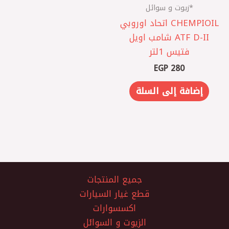
*زيوت و سوائل
CHEMPIOIL اتحاد اوروبي
ATF D-II شامب اويل
فتيس 1لتر
EGP
280
إضافة إلى السلة
جميع المنتجات
قطع غيار السيارات
اكسسوارات
الزيوت و السوائل