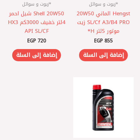
*زيوت و سوائل
*زيوت و سوائل
Hengst الماني 20W50
Shell 20W50 شيل احمر
SL/Cf A3/B4 PRO زيت
4لتر خفيف 3000كم HX3
موتور 5لتر H*
API SL/CF
EGP
720
EGP
855
إضافة إلى السلة
إضافة إلى السلة