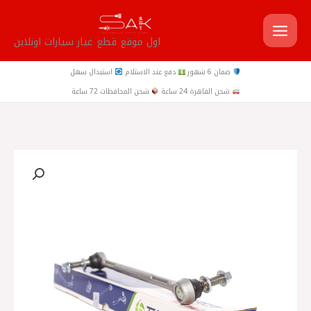
خطي
لى
اول موقع قطع غيار سيارات اونلاين
لمحتوى
ضمان 6 شهور
دفع عند الاستلام
استبدال سهل
شحن القاهرة 24 ساعة
شحن المحافظات 72 ساعة
كمية
طقم
تيش
ميزان
امامي
ميجان
3
-