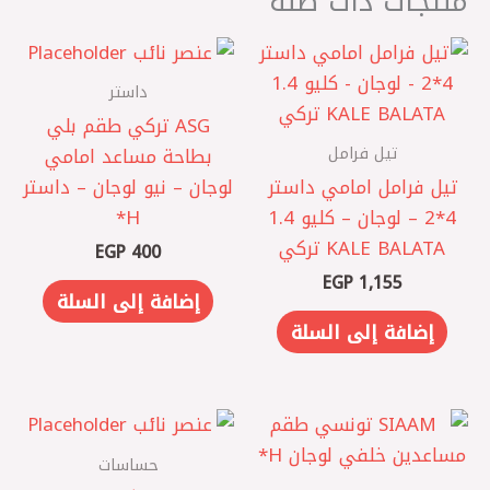
منتجات ذات صلة
داستر
ASG تركي ‎طقم بلي
تيل فرامل
بطاحة مساعد امامي
تيل فرامل امامي داستر
لوجان – نيو لوجان – داستر
4*2 – لوجان – كليو 1.4
H*
KALE BALATA تركي
EGP
400
EGP
1,155
إضافة إلى السلة
إضافة إلى السلة
حساسات