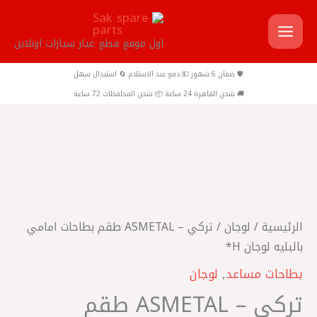
خطي
لى
اول موقع قطع غيار سيارات اونلاين
لمحتوى
🛡️ ضمان 6 شهور 💵 دفع عند الاستلام 🔄 استبدال سهل
🚚 شحن القاهرة 24 ساعة 📦 شحن المحافظات 72 ساعة
كمية
تركي
-
ASMETAL
الرئيسية
/
لوجان
/ تركي – ASMETAL طقم بطاحات امامي
طقم
بالبليه لوجان H*
بطاحات
بطاحات مساعد
,
لوجان
امامي
تركي – ASMETAL طقم
بالبليه