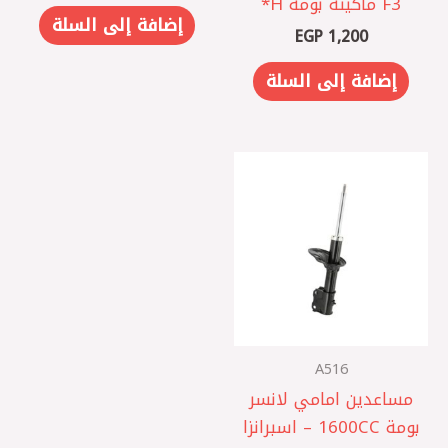
F3 ماكينه بومة H*
إضافة إلى السلة
EGP
1,200
إضافة إلى السلة
A516
مساعدين امامي لانسر
بومة 1600CC – اسبرانزا