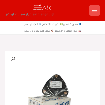
خطي
لى
اول موقع قطع غيار سيارات اونلاين
لمحتوى
ضمان 6 شهور
دفع عند الاستلام
استبدال سهل
شحن القاهرة 24 ساعة
شحن المحافظات 72 ساعة
كمية
بطاحة
مساعد
امامي
لانسر
بومة
1600
تايلاندي