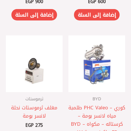
EGP
900
EGP
600
إضافة إلى السلة
إضافة إلى السلة
BYD
ثرموستات
كوري – PHC Valeo طلمبة
مغلف ثرموستات نحلة
مياه لانسر بومة –
لانسر بومة
كرستاله – مكواه – BYD
EGP
275