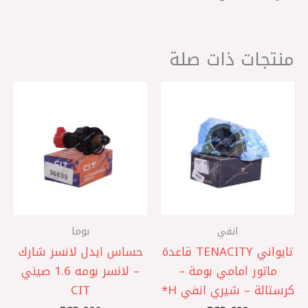
منتجات ذات صلة
انفي
بوما
تايواني TENACITY قاعدة
حساس ايدل لانسر شارك
ماتور امامي بومة –
– لانسر بومه 1.6 صيني
كرستالة – شيري انفي ‏H*
CIT