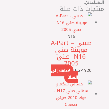
المساعدين.
منتجات ذات صلة
N16
صيني – A-Part
موبينة صني
N16- صني
2005
920
EGP
إضافة إلى
السلة