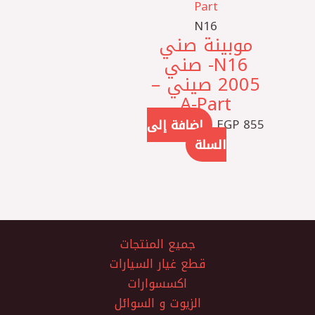
N16
موبينة صني
N16- صني
2005 صيني –
A-Part
855
EGP
إضافة إلى
السلة
جميع المنتجات
قطع غيار السيارات
اكسسوارات
الزيوت و السوائل