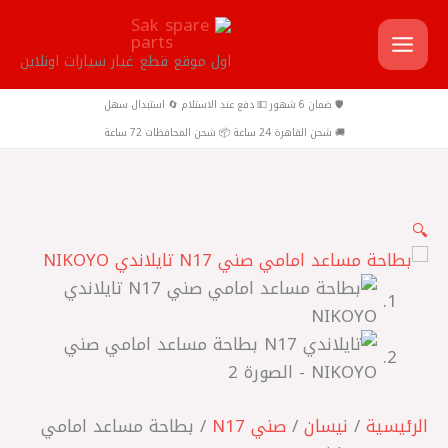
خطي
لى
اول موقع قطع غيار سيارات اونلاين
لمحتوى
🛡️ ضمان 6 شهور 💵 دفع عند الاستلام 🔄 استبدال سهل
🚚 شحن القاهرة 24 ساعة 📦 شحن المحافظات 72 ساعة
كمية
🔍
بطاحة
مساعد
امامي
صني
N17
تايلاندي
الرئيسية
/
نيسان
/
صني N17
/ بطاحة مساعد امامي
NIKOYO