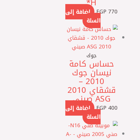
H*
770
EGP
إضافة إلى
السلة
جوك
حساس كامة
نيسان جوك
2010 –
قشقاي 2010
ASG صيني
400
EGP
إضافة إلى
السلة