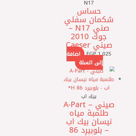
N17
حساس
شكمان سفلي
صني N17 –
جوك 2010
صيني Caeser
1,025
EGP
إضافة
إلى السلة
بيك اب
صيني – A-Part
طلمبة مياه
نيسان بيك اب
– بلوبيرد 86