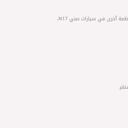
• الاستخدام: تشغيل ملحقات المحرك مثل مولد الكهرباء (الدينامو)، مضخة المياه، مكيف الهواء، وأنظمة أخرى في سيارات صني N17،
قر.