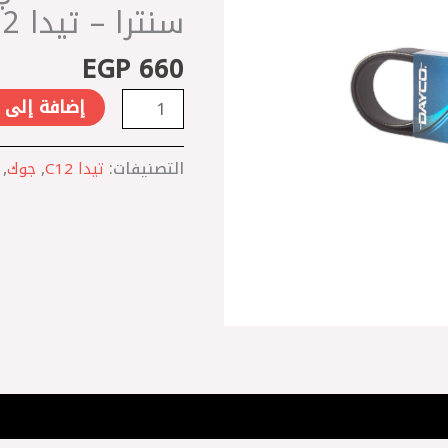
7PK1127
سنترا – تيدا C12
صني
EGP
660
N17
-
إضافة إلى 
جوك
-
التصنيفات:
تيدا C12
,
جوك
,
سنترا
-
تيدا
C12