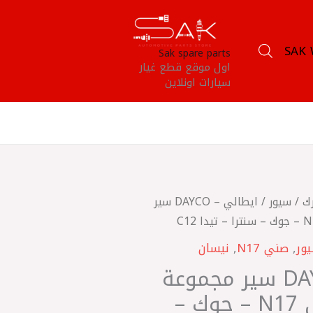
SAK 
Sak spare parts
اول موقع قطع غيار
سيارات اونلاين
ك
/
سيور
/ ايطالي – DAYCO سير
ور
,
صني N17
,
نيسان
ايطالي – DAYCO سير مجموعة
7PK1127 صني N17 – جوك –