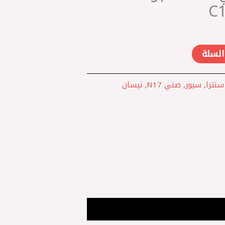
السلة
سنترا
,
سيور
,
صني N17
,
نيسان