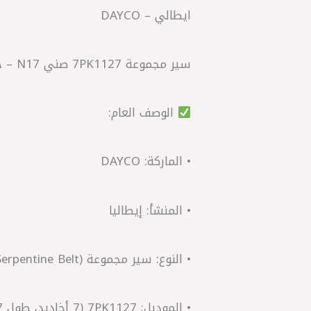
ايطالي – DAYCO
سير مجموعة 7PK1127 صني N17 – جوك – سنترا
الوصف العام:
• الماركة: DAYCO
• المنشأ: إيطاليا
• النوع: سير مجموعة (Serpentine Belt)
• الموديل: 7PK1127 (7 أخاديد، طول 1127 ملم)