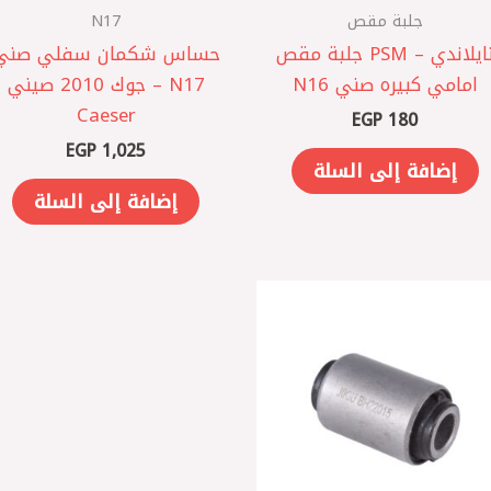
جلبة مقص
N17
تايلاندي – PSM جلبة مقص
حساس شكمان سفلي صني
امامي كبيره صني N16
N17 – جوك 2010 صيني
Caeser
EGP
180
EGP
1,025
إضافة إلى السلة
إضافة إلى السلة