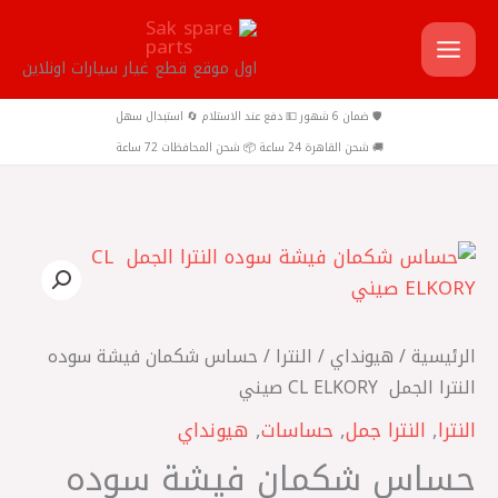
خطي
لى
اول موقع قطع غيار سيارات اونلاين
لمحتوى
🛡️ ضمان 6 شهور 💵 دفع عند الاستلام 🔄 استبدال سهل
🚚 شحن القاهرة 24 ساعة 📦 شحن المحافظات 72 ساعة
كمية
حساس
شكمان
فيشة
الرئيسية
/
هيونداي
/
النترا
/ حساس شكمان فيشة سوده
سوده
النترا الجمل ‏ CL ELKORY صيني
النترا
النترا
,
النترا جمل
,
حساسات
,
هيونداي
الجمل
حساس شكمان فيشة سوده