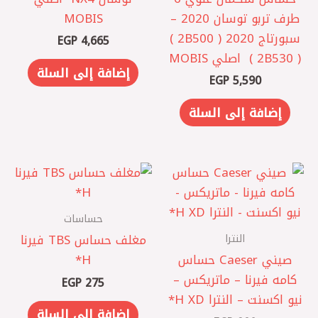
طرف تربو توسان 2020 –
MOBIS
سبورتاج 2020 ( 2B500 )
EGP
4,665
( 2B530 ) ‏ اصلي MOBIS
إضافة إلى السلة
EGP
5,590
إضافة إلى السلة
حساسات
النترا
مغلف حساس TBS فيرنا
صيني Caeser حساس
كامه فيرنا – ماتريكس –
EGP
275
نيو اكسنت – النترا XD ‏H*
إضافة إلى السلة