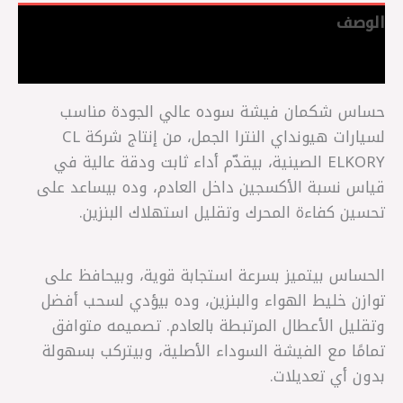
الوصف
مراجعات (0)
حساس شكمان فيشة سوده عالي الجودة مناسب
لسيارات هيونداي النترا الجمل، من إنتاج شركة CL
ELKORY الصينية، بيقدّم أداء ثابت ودقة عالية في
قياس نسبة الأكسجين داخل العادم، وده بيساعد على
تحسين كفاءة المحرك وتقليل استهلاك البنزين.
الحساس بيتميز بسرعة استجابة قوية، وبيحافظ على
توازن خليط الهواء والبنزين، وده بيؤدي لسحب أفضل
وتقليل الأعطال المرتبطة بالعادم. تصميمه متوافق
تمامًا مع الفيشة السوداء الأصلية، وبيتركب بسهولة
بدون أي تعديلات.