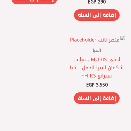
EGP
290
إضافة إلى السلة
النترا
اصلي MOBIS حساس
شكمان النترا الجمل – كيا
سيراتو K3 ‏H*
EGP
3,550
إضافة إلى السلة