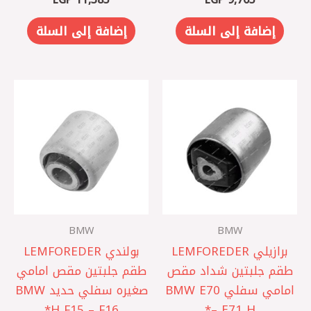
إضافة إلى السلة
إضافة إلى السلة
BMW
BMW
برازيلي LEMFOREDER
بولندي LEMFOREDER
طقم جلبتين شداد مقص
طقم جلبتين مقص امامي
امامي سفلي BMW E70
صغيره سفلي حديد BMW
– E71 H*
F15 – F16 ‏H*