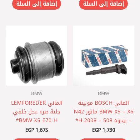
إضافة إلى السلة
إضافة إلى السلة
BMW
BMW
الماني BOSCH موبينة
الماني LEMFOREDER
BMW X5 – X6 ماتور N42
جلبة صرة عجل خلفي
– بيجوه 508 – 2008 H*
BMW X5 E70 H*
EGP
1,675
EGP
1,730