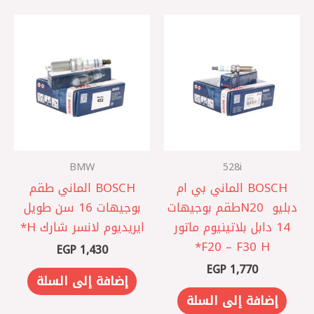
BMW
528i
BOSCH الماني بي ام
BOSCH الماني طقم
دبليو N20 ‎طقم بوجيهات
بوجيهات 16 سن طويل
14 دابل بلاتينيوم ماتور
ايريديوم لانسر شارك H*
F20 – F30 H*
EGP
1,430
EGP
1,770
إضافة إلى السلة
إضافة إلى السلة