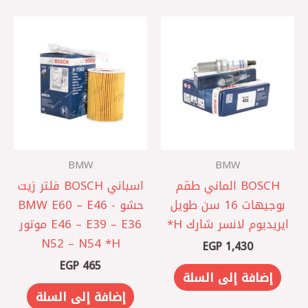
BMW
BMW
BOSCH الماني طقم
اسباني BOSCH فلتر زيت
بوجيهات 16 سن طويل
حشو BMW E60 – E46 -
ايريديوم لانسر شارك H*
E46 – E39 – E36 موتور
N52 – N54 *H
EGP
1,430
EGP
465
إضافة إلى السلة
إضافة إلى السلة