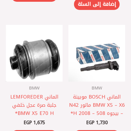
إضافة إلى السلة
BMW
BMW
الماني BOSCH موبينة
الماني LEMFOREDER
BMW X5 – X6 ماتور N42
جلبة صرة عجل خلفي
– بيجوه 508 – 2008 H*
BMW X5 E70 H*
EGP
1,675
EGP
1,730