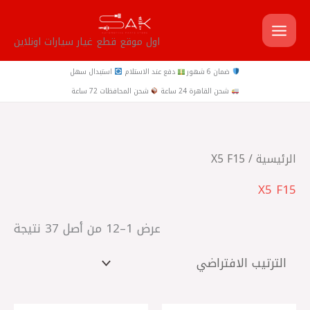
خطي
لى
اول موقع قطع غيار سيارات اونلاين
لمحتوى
ضمان 6 شهور
دفع عند الاستلام
استبدال سهل
شحن القاهرة 24 ساعة
شحن المحافظات 72 ساعة
الرئيسية
/ X5 F15
X5 F15
عرض 1–12 من أصل 37 نتيجة