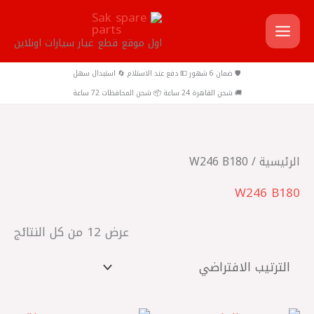
خطي
لى
اول موقع قطع غيار سيارات اونلاين
لمحتوى
🛡️ ضمان 6 شهور 💵 دفع عند الاستلام 🔄 استبدال سهل
🚚 شحن القاهرة 24 ساعة 📦 شحن المحافظات 72 ساعة
الرئيسية
/ W246 B180
W246 B180
عرض ⁦12⁩ من كل النتائج