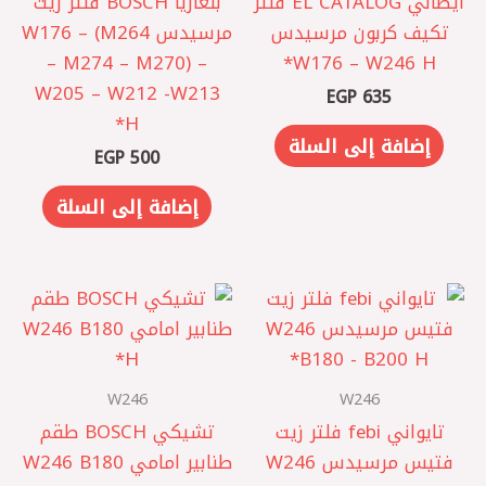
ايطالي EL CATALOG فلتر
بلغاريا BOSCH فلتر زيت
تكيف كربون مرسيدس
مرسيدس W176 – (M264
– M274 – M270) –
W176 – W246 H*
W205 – W212 -W213
EGP
635
إضافة إلى السلة
EGP
500
إضافة إلى السلة
W246
W246
تايواني febi فلتر زيت
تشيكي BOSCH طقم
فتيس مرسيدس W246
طنابير امامي W246 B180