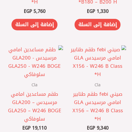
H*
B180 – B200 H*
EGP
5,760
EGP
1,330
إضافة إلى السلة
إضافة إلى السلة
Cla
Cla
صيني febi طقم طنابير
‎طقم مساعدين امامي
امامي مرسيدس GLA
مرسيدس GLA200 –
GLA250 – W246 BOGE
X156 – W246 B Class
H*
سلوفاكي
EGP
19,110
EGP
9,340