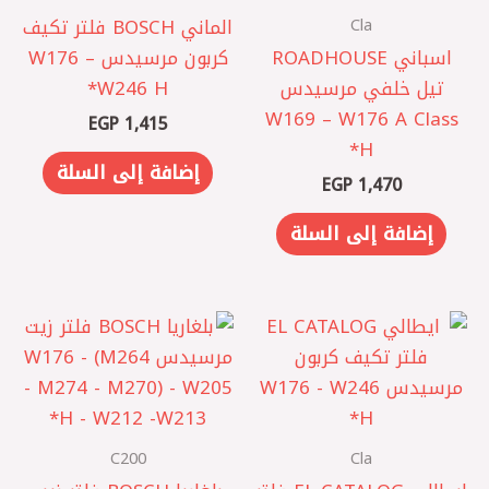
Cla
الماني BOSCH فلتر تكيف
اسباني ROADHOUSE
كربون مرسيدس W176 –
تيل خلفي مرسيدس
W246 H*
W169 – W176 A Class
EGP
1,415
H*
إضافة إلى السلة
EGP
1,470
إضافة إلى السلة
C200
Cla