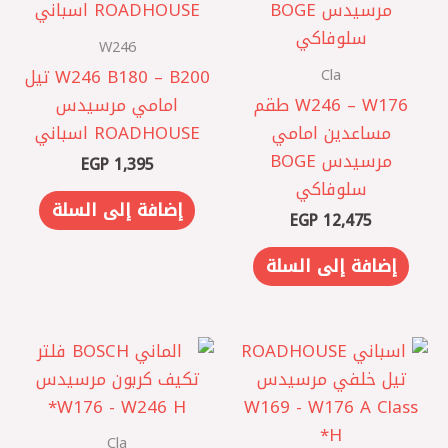
W246
Cla
W246 B180 – B200 تيل
W246 – W176 طقم
امامي مرسيدس
مساعدين امامي
ROADHOUSE اسباني
مرسيدس BOGE
EGP
1,395
سلوفاكي
إضافة إلى السلة
EGP
12,475
إضافة إلى السلة
Cla