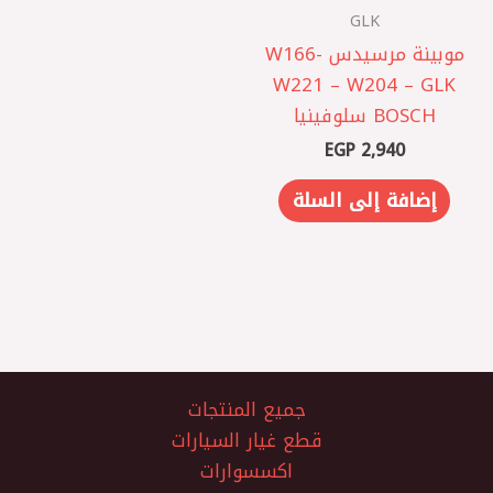
GLK
موبينة مرسيدس W166-
W221 – W204 – GLK
BOSCH سلوفينيا
EGP
2,940
إضافة إلى السلة
جميع المنتجات
قطع غيار السيارات
اكسسوارات