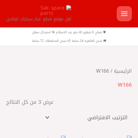
خطي
لى
اول موقع قطع غيار سيارات اونلاين
لمحتوى
🛡️ ضمان 6 شهور 💵 دفع عند الاستلام 🔄 استبدال سهل
🚚 شحن القاهرة 24 ساعة 📦 شحن المحافظات 72 ساعة
الرئيسية
/ W166
W166
عرض ⁦3⁩ من كل النتائج