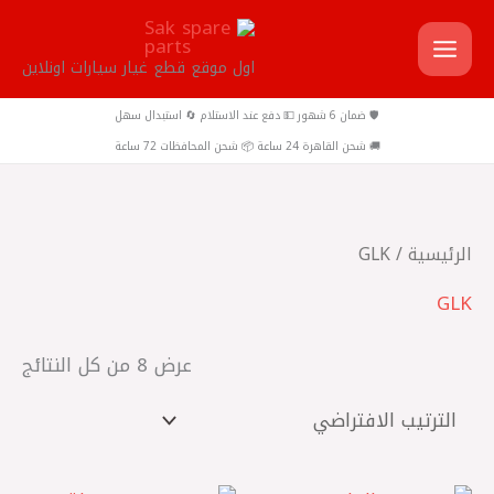
خطي
لى
اول موقع قطع غيار سيارات اونلاين
لمحتوى
🛡️ ضمان 6 شهور 💵 دفع عند الاستلام 🔄 استبدال سهل
🚚 شحن القاهرة 24 ساعة 📦 شحن المحافظات 72 ساعة
الرئيسية
/ GLK
GLK
عرض ⁦8⁩ من كل النتائج