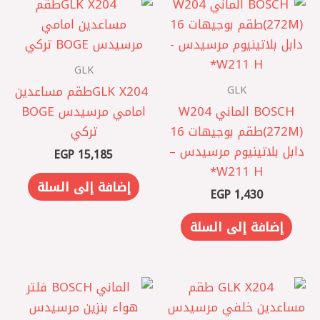
GLK
GLK
GLK X204 ‎طقم مساعدين
BOSCH الماني W204
امامي مرسيدس BOGE
(272M)طقم بوجيهات 16
تركي
دابل بلاتينيوم مرسيدس –
EGP
15,185
W211 H*
إضافة إلى السلة
EGP
1,430
إضافة إلى السلة