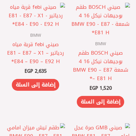
BMW
BMW
صيني febi قربة مياه
صيني BOSCH طقم
ردياتير E81 – E87 – X1 –
بوجيهات نيكل 16 4
E84 – E90 – E92 H*
شمعة BMW E90 – E87
EGP
2,635
– E81 H*
إضافة إلى السلة
EGP
1,520
إضافة إلى السلة