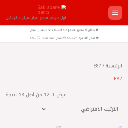
خطي
لى
اول موقع قطع غيار سيارات اونلاين
لمحتوى
🛡️ ضمان 6 شهور 💵 دفع عند الاستلام 🔄 استبدال سهل
🚚 شحن القاهرة 24 ساعة 📦 شحن المحافظات 72 ساعة
الرئيسية
/ E87
E87
عرض 1–12 من أصل 13 نتيجة