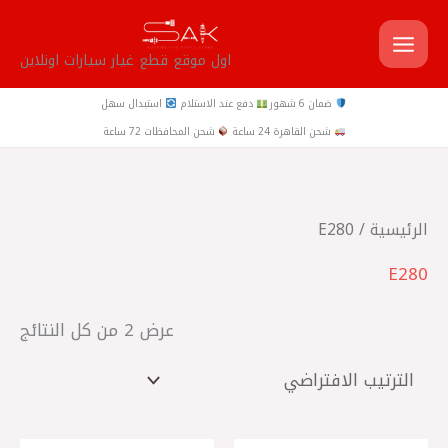
خطي
لى
اول موقع قطع غيار سيارات اونلاين
لمحتوى
ضمان 6 شهور
دفع عند الاستلام
استبدال سهل
شحن القاهرة 24 ساعة
شحن المحافظات 72 ساعة
الرئيسية
/ E280
E280
عرض ⁦2⁩ من كل النتائج