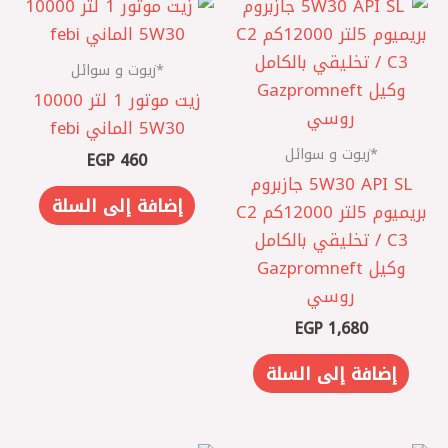
*زيوت و سوائل
زيت موتور 1 لتر 10000
5W30 الماني febi
*زيوت و سوائل
EGP
460
5W30 API SL جازبروم
إضافة إلى السلة
بريميوم 5لتر 12000كم C2
/ C3 تخليقي بالكامل
وكيل Gazpromneft
روسي
EGP
1,680
إضافة إلى السلة