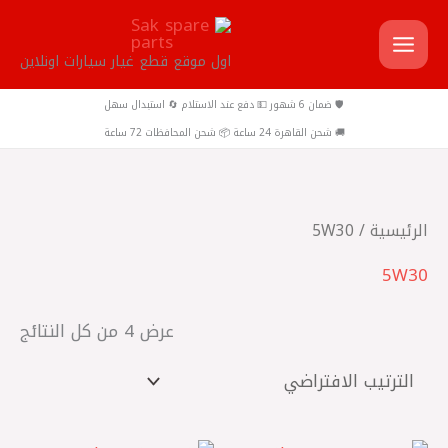
خطي
لى
اول موقع قطع غيار سيارات اونلاين
لمحتوى
🛡️ ضمان 6 شهور 💵 دفع عند الاستلام 🔄 استبدال سهل
🚚 شحن القاهرة 24 ساعة 📦 شحن المحافظات 72 ساعة
الرئيسية
/ 5W30
5W30
عرض ⁦4⁩ من كل النتائج