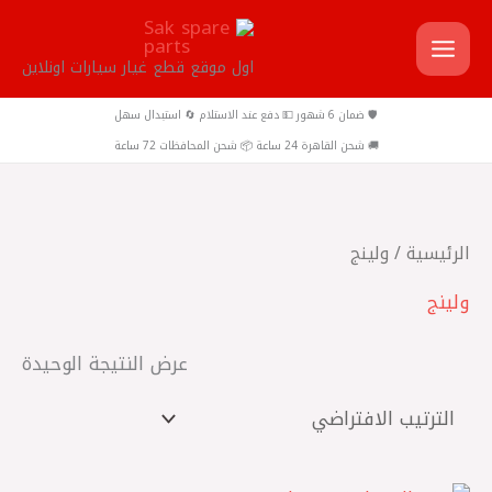
خطي
لى
اول موقع قطع غيار سيارات اونلاين
لمحتوى
🛡️ ضمان 6 شهور 💵 دفع عند الاستلام 🔄 استبدال سهل
🚚 شحن القاهرة 24 ساعة 📦 شحن المحافظات 72 ساعة
الرئيسية
/ ولينج
ولينج
عرض النتيجة الوحيدة