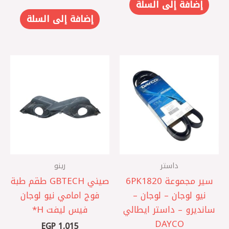
إضافة إلى السلة
إضافة إلى السلة
داستر
رينو
سير مجموعة 6PK1820
صيني GBTECH طقم طبة
نيو لوجان – لوجان –
فوج امامي نيو لوجان
سانديرو – داستر ايطالي
فيس ليفت ‏H*
DAYCO
EGP
1,015