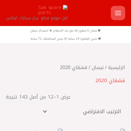
خطي
لى
اول موقع قطع غيار سيارات اونلاين
لمحتوى
🛡️ ضمان 6 شهور 💵 دفع عند الاستلام 🔄 استبدال سهل
🚚 شحن القاهرة 24 ساعة 📦 شحن المحافظات 72 ساعة
الرئيسية
/
نيسان
/ قشقاي 2020
قشقاي 2020
عرض 1–12 من أصل 143 نتيجة