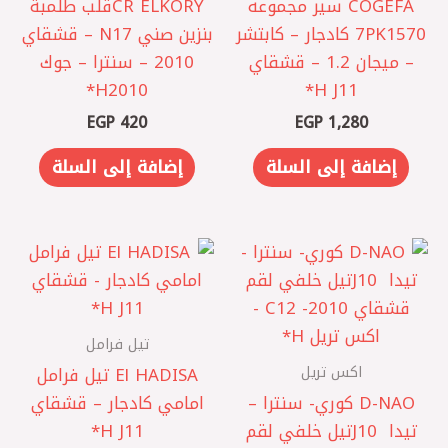
COGEFA سير مجموعه
CR ELKORY قلب طلمبة
7PK1570 كادجار – كابتشر
بنزين صني N17 – قشقاي
– ميجان 1.2 – قشقاي
2010 – سنترا – جوك
J11 ‏H*
2010 ‏H*
EGP
420
EGP
1,280
إضافة إلى السلة
إضافة إلى السلة
تيل فرامل
اكس تريل
El HADISA تيل فرامل
D-NAO كوري ‎- سنترا –
امامي كادجار – قشقاي
تيدا J10 ‎تيل خلفي لقم
J11 ‏‎‏H*