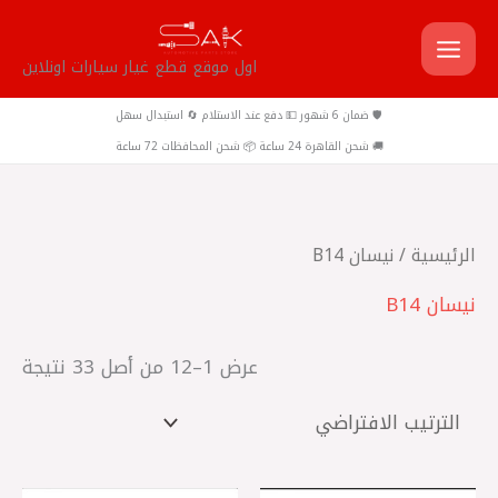
خطي
لى
اول موقع قطع غيار سيارات اونلاين
لمحتوى
🛡️ ضمان 6 شهور 💵 دفع عند الاستلام 🔄 استبدال سهل
🚚 شحن القاهرة 24 ساعة 📦 شحن المحافظات 72 ساعة
الرئيسية
/ نيسان B14
نيسان B14
عرض 1–12 من أصل 33 نتيجة