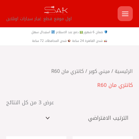
خطي
لى
اول موقع قطع غيار سيارات اونلاين
لمحتوى
ضمان 6 شهور
دفع عند الاستلام
استبدال سهل
شحن القاهرة 24 ساعة
شحن المحافظات 72 ساعة
الرئيسية
/
ميني كوبر
/ كانتري مان R60
كانتري مان R60
عرض ⁦3⁩ من كل النتائج