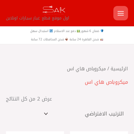
خطي
لى
اول موقع قطع غيار سيارات اونلاين
لمحتوى
ضمان 6 شهور
دفع عند الاستلام
استبدال سهل
شحن القاهرة 24 ساعة
شحن المحافظات 72 ساعة
الرئيسية
/ ميكروباص هاي اس
ميكروباص هاي اس
عرض ⁦2⁩ من كل النتائج