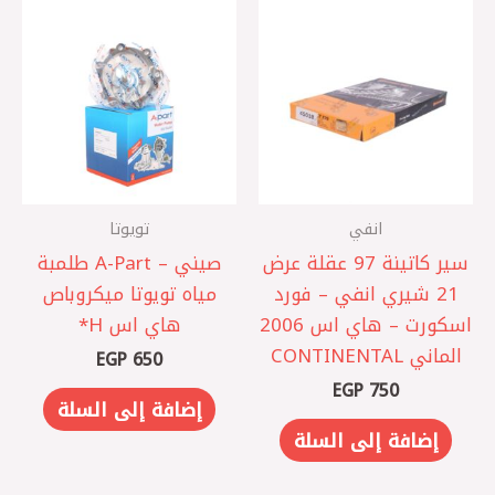
انفي
تويوتا
سير كاتينة 97 عقلة عرض
صيني – A-Part طلمبة
21 شيري انفي – فورد
مياه تويوتا ميكروباص
اسكورت – هاي اس 2006
هاي اس H*
الماني CONTINENTAL
EGP
650
EGP
750
إضافة إلى السلة
إضافة إلى السلة