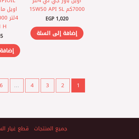
اويل باور جي تي 4لتر
7000كم 15W50 API SL
اويل ما
EGP
1,020
 H*
إضافة إلى السلة
5
إضافة 
6
…
4
3
2
1
جميع المنتجات
قطع غيار الس