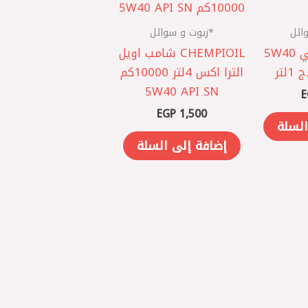
ائل
*زيوت و سوائل
Castrol اماراتي 5W40
CHEMPIOIL شامب اويل
لتر
الترا اكس 4لتر 10000كم
5W40 API SN
E
EGP
1,500
السلة
إضافة إلى السلة