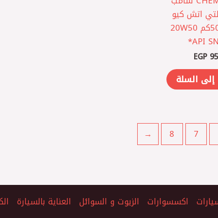
CHEMPIOIL ‎ شامب
لتي اتش كيو
4لتر 5000كم 20W50
API SN
EGP
95
إلى السلة
←
8
7
يارات
اكسسوارات
الزيوت و السوائل
العناية بالسيارة
الك