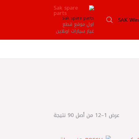
Sak spare parts
SAK Win
اول موقع قطع
غيار سيارات اونلاين
عرض 1–12 من أصل 90 نتيجة