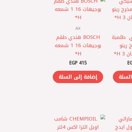
AX
BOSCH ‎تشيكي ‎ طلمبة
BOSCH هندي ‎طقم
مخرج رينو
بوجيهات 16 1 شمعه
 H*
H*
EGP
415
E
السلة
إضافة إلى السلة