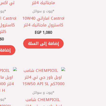
*زيوت و سوائل
*زيو
Castrol اماراتي 10W40
كاسترول ماجناتيك 4لتر
كاسترول
5لتر 5000كم
EGP
1,080
60
إضافة إلى السلة
إضافة 
*زيوت و سوائل
*زيو
CHEMPIOIL ‎ شامب