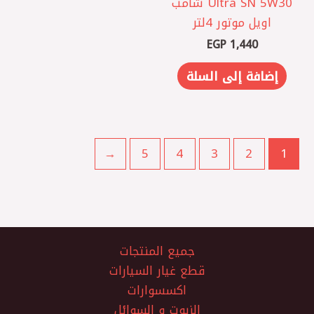
‎Ultra SN 5W30 شامب
اويل موتور 4لتر
EGP
1,440
إضافة إلى السلة
←
5
4
3
2
1
جميع المنتجات
قطع غيار السيارات
اكسسوارات
الزيوت و السوائل