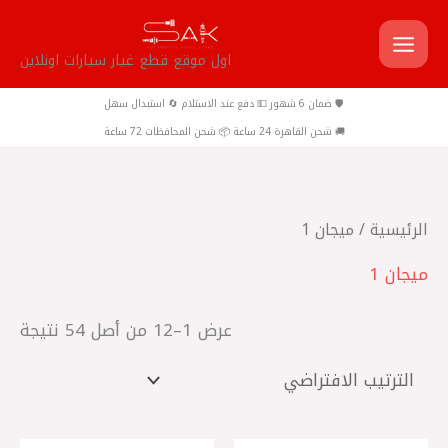
خطي
لى
اول موقع قطع غيار سيارات اونلاين
لمحتوى
🛡️ ضمان 6 شهور 💵 دفع عند الاستلام 🔄 استبدال سهل
🚚 شحن القاهرة 24 ساعة 📦 شحن المحافظات 72 ساعة
الرئيسية
/ ميجان 1
ميجان 1
عرض 1–12 من أصل 54 نتيجة