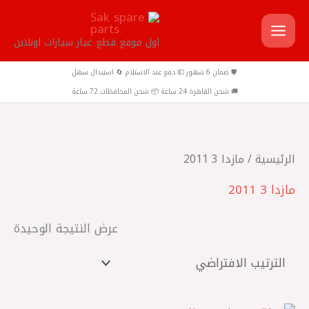
خطي
لى
اول موقع قطع غيار سيارات اونلاين
لمحتوى
🛡️ ضمان 6 شهور 💵 دفع عند الاستلام 🔄 استبدال سهل
🚚 شحن القاهرة 24 ساعة 📦 شحن المحافظات 72 ساعة
الرئيسية
/ مازدا 3 2011
مازدا 3 2011
عرض النتيجة الوحيدة