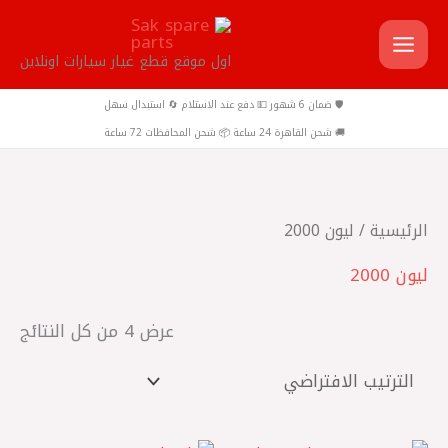
خطي
لى
اول موقع قطع غيار سيارات اونلاين
لمحتوى
🛡️ ضمان 6 شهور 💵 دفع عند الاستلام 🔄 استبدال سهل
🚚 شحن القاهرة 24 ساعة 📦 شحن المحافظات 72 ساعة
الرئيسية
/ ليون 2000
ليون 2000
عرض ⁦4⁩ من كل النتائج