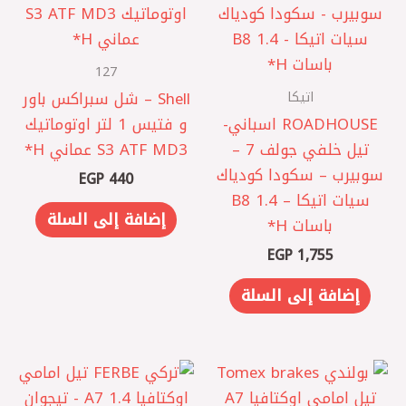
127
اتيكا
Shell – شل سبراكس باور
و فتيس 1 لتر اوتوماتيك
تيل خلفي جولف 7 –
S3 ATF MD3 عماني H*
سوبيرب – سكودا كودياك
EGP
440
سيات اتيكا – B8 1.4
إضافة إلى السلة
باسات H*
EGP
1,755
إضافة إلى السلة