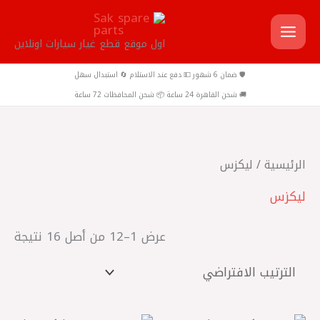
خطي
لى
اول موقع قطع غيار سيارات اونلاين
لمحتوى
🛡️ ضمان 6 شهور 💵 دفع عند الاستلام 🔄 استبدال سهل
🚚 شحن القاهرة 24 ساعة 📦 شحن المحافظات 72 ساعة
الرئيسية
/ ليكزس
ليكزس
عرض 1–12 من أصل 16 نتيجة