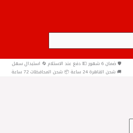
🛡️ ضمان 6 شهور 💵 دفع عند الاستلام 🔄 استبدال سهل
🚚 شحن القاهرة 24 ساعة 📦 شحن المحافظات 72 ساعة