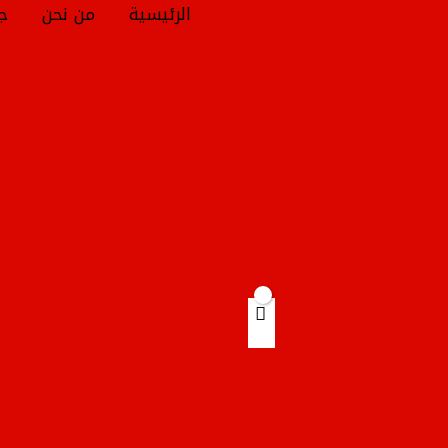
خطي
الرئيسية
من نحن
جم
لى
Products
لمحتوى
search