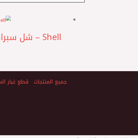
Shell – شل سبراكس باور و فتيس 1 لتر اوتوماتيك S3 ATF MD3 عماني H*
جميع المنتجات
قطع غيار الس