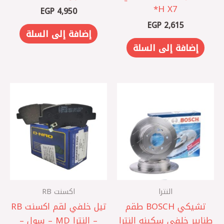
X7 ‏H*
EGP
4,950
EGP
2,615
إضافة إلى السلة
إضافة إلى السلة
النترا
اكسنت RB
تشيكي BOSCH ‏طقم
تيل خلفي لقم اكسنت RB
طنابير خلفي سكينه النترا
– النترا MD – سول –