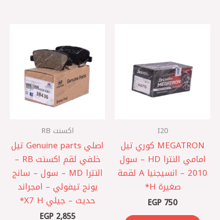
I20
اكسنت RB
MEGATRON كوري تيل
اصلي Genuine parts تيل
امامي النترا HD – سول
خلفي لقم اكسنت RB –
2010 – انسيجنيا A لقمة
النترا MD – سول – سانج
صغيرة H*
يونج تيفولي – امجراند
حديث – جيلي X7 H*
EGP
750
EGP
2,855