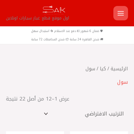
خطي
لى
اول موقع قطع غيار سيارات اونلاين
لمحتوى
🛡️ ضمان 6 شهور 💵 دفع عند الاستلام 🔄 استبدال سهل
🚚 شحن القاهرة 24 ساعة 📦 شحن المحافظات 72 ساعة
الرئيسية
/
كيا
/ سول
سول
عرض 1–12 من أصل 22 نتيجة