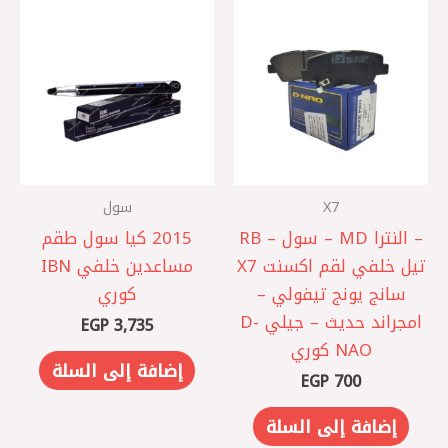
X7
سول
– النترا MD – سول – RB
2015 ‎كيا سول‎ ‎طقم
‎تيل خلفي لقم اكسنت X7
مساعدين خلفي IBN
سانج يونج تيفولي –
كوري
امجراند حديث – جيلي D-
EGP
3,735
NAO كوري
إضافة إلى السلة
EGP
700
إضافة إلى السلة