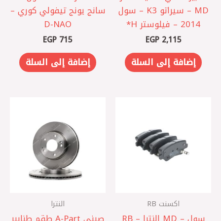
MD – سيراتو K3 – سول
سانج يونج تيفولي كوري –
2014 – فيلوستر ‏H*
D-NAO
EGP
715
EGP
2,115
إضافة إلى السلة
إضافة إلى السلة
اكسنت RB
النترا
سول – MD النترا – RB
صيني A-Part ‏طقم طنابير