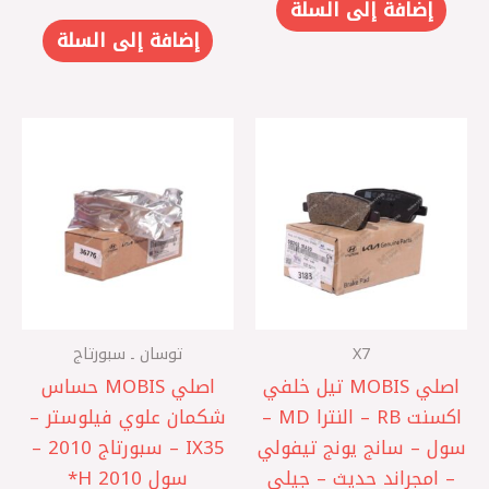
إضافة إلى السلة
إضافة إلى السلة
X7
توسان ـ سبورتاج
اصلي MOBIS تيل خلفي
اصلي MOBIS حساس
اكسنت RB – النترا MD –
شكمان علوي فيلوستر –
سول – سانج يونج تيفولي
IX35 – سبورتاج 2010 –
– امجراند حديث – جيلي
سول 2010 ‏H*