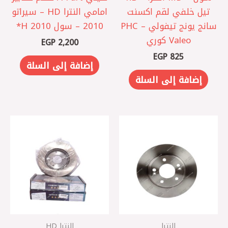
‎تيل خلفي لقم اكسنت
امامي النترا HD – سيراتو
‎سانج يونج تيفولي – PHC
2010 – سول 2010 ‏H*
Valeo كوري
EGP
2,200
EGP
825
إضافة إلى السلة
إضافة إلى السلة
النترا
النترا HD