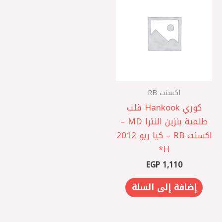
اكسنت RB
كوري Hankook قلب
طلمبة بنزين النترا MD –
اكسنت RB – كيا ريو 2012
EGP
1,110
إضافة إلى السلة