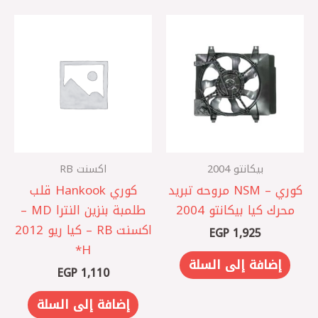
بيكانتو 2004
اكسنت RB
كوري – NSM مروحه تبريد
كوري Hankook قلب
محرك كيا بيكانتو 2004
طلمبة بنزين النترا MD –
اكسنت RB – كيا ريو 2012
EGP
1,925
إضافة إلى السلة
EGP
1,110
إضافة إلى السلة