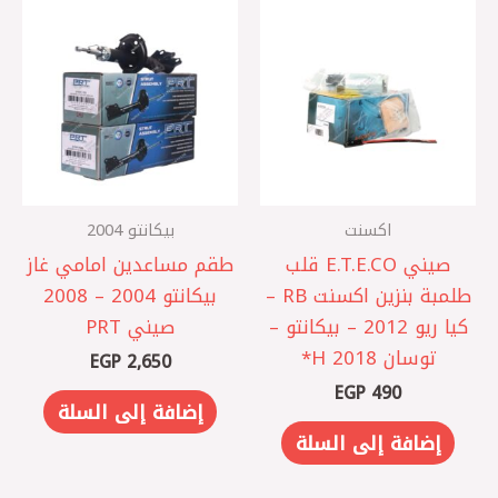
اكسنت
بيكانتو 2004
صيني E.T.E.CO قلب
طقم مساعدين امامي غاز
طلمبة بنزين اكسنت RB –
بيكانتو 2004 – 2008
كيا ريو 2012 – بيكانتو –
صيني PRT
توسان 2018 ‏H*
EGP
2,650
EGP
490
إضافة إلى السلة
إضافة إلى السلة