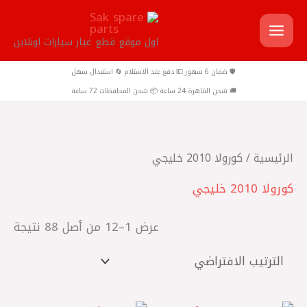
خطي
لى
اول موقع قطع غيار سيارات اونلاين
لمحتوى
🛡️ ضمان 6 شهور 💵 دفع عند الاستلام 🔄 استبدال سهل
🚚 شحن القاهرة 24 ساعة 📦 شحن المحافظات 72 ساعة
الرئيسية
/ كورولا 2010 خليجي
كورولا 2010 خليجي
عرض 1–12 من أصل 88 نتيجة