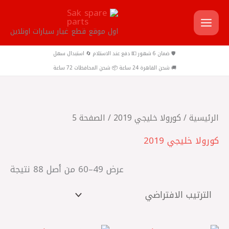
خطي
لى
اول موقع قطع غيار سيارات اونلاين
لمحتوى
🛡️ ضمان 6 شهور 💵 دفع عند الاستلام 🔄 استبدال سهل
🚚 شحن القاهرة 24 ساعة 📦 شحن المحافظات 72 ساعة
الرئيسية
/
كورولا خليجي 2019
/ الصفحة 5
كورولا خليجي 2019
عرض 49–60 من أصل 88 نتيجة