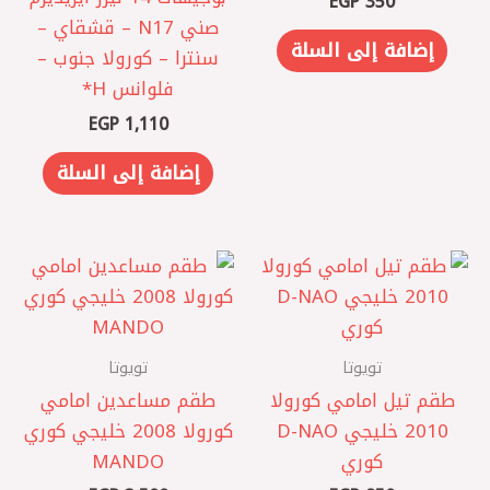
EGP
350
صني N17 – قشقاي –
إضافة إلى السلة
سنترا – كورولا جنوب –
فلوانس H*
EGP
1,110
إضافة إلى السلة
تويوتا
تويوتا
طقم تيل امامي كورولا
طقم مساعدين امامي
2010 خليجي D-NAO
كورولا 2008 خليجي كوري
كوري
MANDO