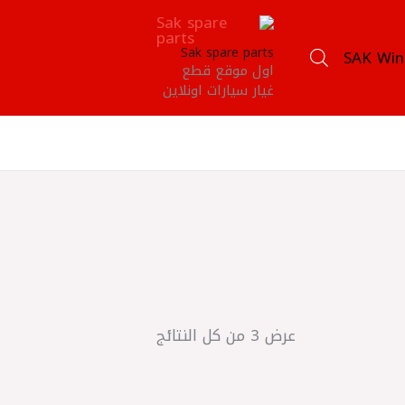
Sak spare parts
SAK Win
اول موقع قطع
غيار سيارات اونلاين
عرض ⁦3⁩ من كل النتائج