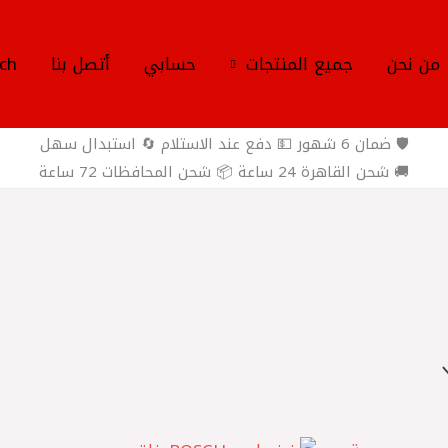
من نحن
جميع المنتجات
حسابي
أتصل بنا
ch
🛡️ ضمان 6 شهور 💵 دفع عند الاستلام 🔄 استبدال سهل
🚚 شحن القاهرة 24 ساعة 📦 شحن المحافظات 72 ساعة