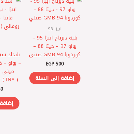
ابيزا 95
بلية دبرياج ابيزا 95 –
بولو 97 – جيتا 88 –
كوردوبا 94 GMB صيني
شداد سير 
– بولو – كو
EGP
500
ميني ف
إضافة إلى السلة
( INA )
0
إضافة 