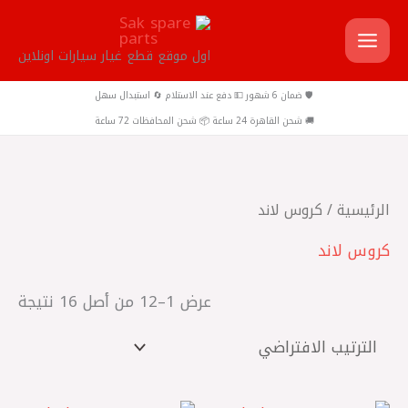
خطي
لى
اول موقع قطع غيار سيارات اونلاين
لمحتوى
🛡️ ضمان 6 شهور 💵 دفع عند الاستلام 🔄 استبدال سهل
🚚 شحن القاهرة 24 ساعة 📦 شحن المحافظات 72 ساعة
الرئيسية
/ كروس لاند
كروس لاند
عرض 1–12 من أصل 16 نتيجة