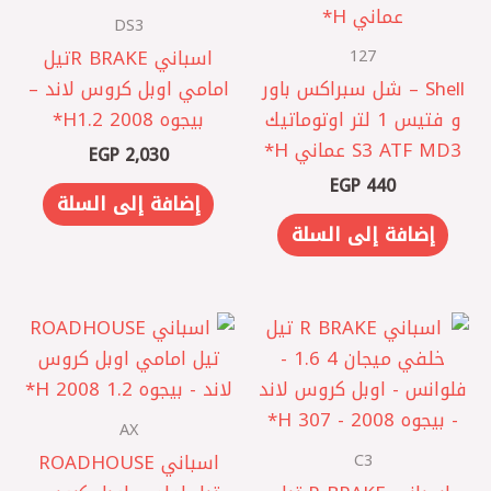
DS3
127
اسباني R BRAKE تيل
Shell – شل سبراكس باور
امامي اوبل كروس لاند –
و فتيس 1 لتر اوتوماتيك
بيجوه 2008 1.2 H*
S3 ATF MD3 عماني H*
EGP
2,030
EGP
440
إضافة إلى السلة
إضافة إلى السلة
AX
C3
اسباني ROADHOUSE