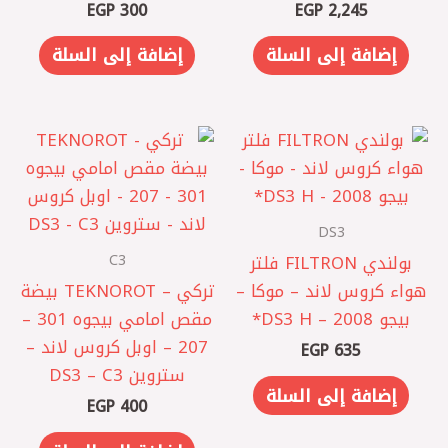
EGP
300
EGP
2,245
إضافة إلى السلة
إضافة إلى السلة
DS3
C3
بولندي FILTRON فلتر
هواء كروس لاند – موكا –
تركي – TEKNOROT بيضة
بيجو 2008 – DS3 H*
مقص امامي بيجوه 301 –
207 – اوبل كروس لاند –
EGP
635
ستروين DS3 – C3
إضافة إلى السلة
EGP
400