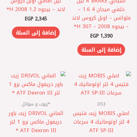
اسباني R BRAKE تيل
تيل امامي اوبل كروس
خلفي ميجان 4 1.6 –
لاند – بيجوه 1.2 2008 H*
فلوانس – اوبل كروس لاند
EGP
2,345
– بيجوه 2008 – 307 H*
إضافة إلى السلة
EGP
1,390
إضافة إلى السلة
DS3
*زيوت و سوائل
اصلي MOBIS زيت فتيس
الماني DRIVOL زيت باور
4 لتر اوتوماتيك 4 سرعات
دريفول ماكس برو 1 لتر
ATF Dexron III *
ATF SP-III