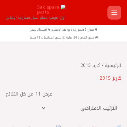
خطي
لى
اول موقع قطع غيار سيارات اونلاين
لمحتوى
🛡️ ضمان 6 شهور 💵 دفع عند الاستلام 🔄 استبدال سهل
🚚 شحن القاهرة 24 ساعة 📦 شحن المحافظات 72 ساعة
الرئيسية
/ كارنز 2015
كارنز 2015
عرض ⁦11⁩ من كل النتائج