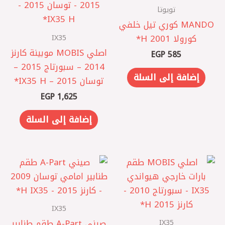
تويوتا
‏MANDO كوري تيل خلفي
IX35
كورولا 2001 ‏H*
اصلي MOBIS موبينة كارنز
EGP
585
2014 – سبورتاج 2015 –
إضافة إلى السلة
توسان 2015 – IX35 H*
EGP
1,625
إضافة إلى السلة
IX35
IX35
صيني A-Part طقم طنابير