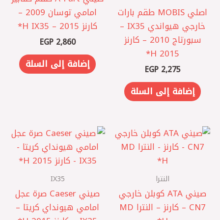
اصلي MOBIS طقم بارات
امامي توسان 2009 –
خارجي هيواندي IX35 –
كارنز 2015 – IX35 ‏H*
سبورتاج 2010 – كارنز
EGP
2,860
2015 H*
إضافة إلى السلة
EGP
2,275
إضافة إلى السلة
النترا
IX35
صيني ATA كوبلن خارجي
صيني Caeser صرة عجل
CN7 – كارنز – النترا MD
امامي هيونداي كريتا –