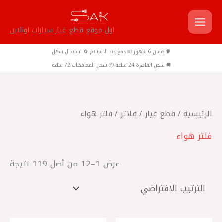
خطي
لى
اول موقع قطع غيار سيارات اونلاين
لمحتوى
🛡️ ضمان 6 شهور 💵 دفع عند الاستلام 🔄 استبدال سهل
🚚 شحن القاهرة 24 ساعة 📦 شحن المحافظات 72 ساعة
الرئيسية
/
قطع غيار
/
فلاتر
/ فلتر هواء
فلتر هواء
عرض 1–12 من أصل 119 نتيجة