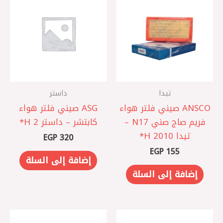
تيدا
داستر
‏ANSCO صيني فلتر هواء
ASG صيني فلتر هواء
فريم صاج صني N17 –
كابتشر – داستر 2 H*
تيدا 2010 ‏H*
EGP
320
EGP
155
إضافة إلى السلة
إضافة إلى السلة