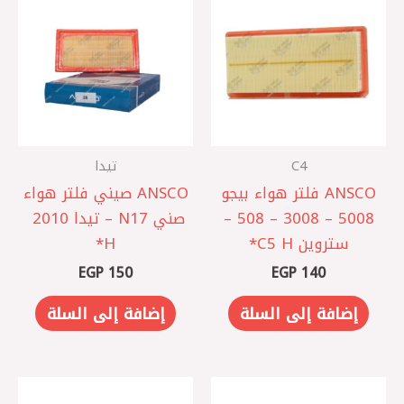
C4
تيدا
ANSCO فلتر هواء بيجو
ANSCO صيني فلتر هواء
5008 – 3008 – 508 –
صني N17 – تيدا 2010
ستروين C5 H*
EGP
150
EGP
140
إضافة إلى السلة
إضافة إلى السلة