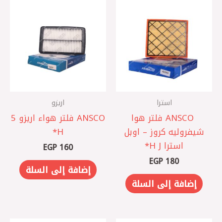
استرا
اريزو
‏ ANSCO فلتر هوا
ANSCO فلتر هواء اريزو 5
شيفروليه كروز – اوبل
استرا J ‏H*
EGP
160
EGP
180
إضافة إلى السلة
إضافة إلى السلة