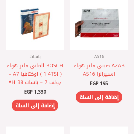
A516
باسات
AZAB صيني فلتر هواء
BOSCH الماني فلتر هواء
اسبيرانزا A516
( 1.4TSI ) اوكتافيا A7 –
جولف 7 – باسات B8 ‏H*
EGP
195
EGP
1,330
إضافة إلى السلة
إضافة إلى السلة