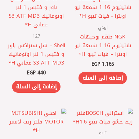
اودي
127
NGK طقم بوجيهات
بلاتينيوم 16 1 شمعة نيو
Shell – شل سبراكس باور
اوبترا – فيات تيبو H*
و فتيس 1 لتر اوتوماتيك
S3 ATF MD3 عماني H*
EGP
1,165
EGP
440
إضافة إلى السلة
إضافة إلى السلة
تيبو