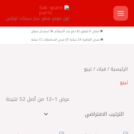
خطي
لى
اول موقع قطع غيار سيارات اونلاين
لمحتوى
🛡️ ضمان 6 شهور 💵 دفع عند الاستلام 🔄 استبدال سهل
🚚 شحن القاهرة 24 ساعة 📦 شحن المحافظات 72 ساعة
الرئيسية
/
فيات
/ تيبو
تيبو
عرض 1–12 من أصل 52 نتيجة