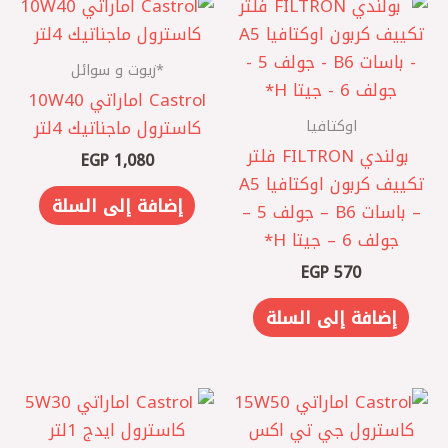
*زيوت و سوائل
Castrol اماراتي 10W40
اوكتافيا
كاسترول ماجناتيك 4لتر
‏ بولندي FILTRON فلتر
EGP
1,080
تكييف كربون اوكتافيا A5
إضافة إلى السلة
– باسات B6 – جولف 5 –
جولف 6 – جيتا ‏H*
EGP
570
إضافة إلى السلة