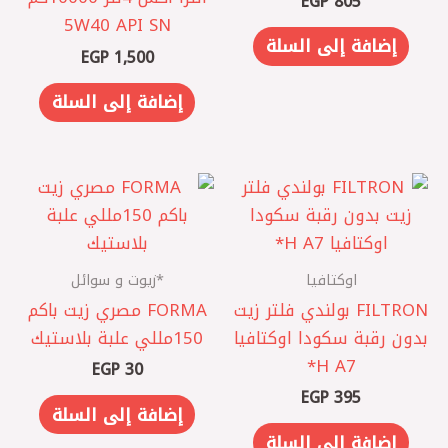
EGP
805
5W40 API SN
إضافة إلى السلة
EGP
1,500
إضافة إلى السلة
اوكتافيا
*زيوت و سوائل
‏FILTRON بولندي فلتر زيت
FORMA مصري ‎زيت باكم
بدون رقبة سكودا اوكتافيا
150مللي علبة بلاستيك
A7 ‏H*
EGP
30
EGP
395
إضافة إلى السلة
إضافة إلى السلة