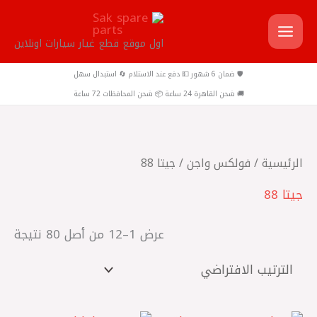
خطي
لى
اول موقع قطع غيار سيارات اونلاين
لمحتوى
🛡️ ضمان 6 شهور 💵 دفع عند الاستلام 🔄 استبدال سهل
🚚 شحن القاهرة 24 ساعة 📦 شحن المحافظات 72 ساعة
الرئيسية
/
فولكس واجن
/ جيتا 88
جيتا 88
عرض 1–12 من أصل 80 نتيجة