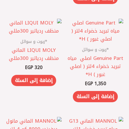
*زيوت و سوائل
*زيوت و سوائل
LIQUI MOLY الماني
Genuine Part اصلي ‎ مياه
منظف ردياتير 300مللي
تبريد خضراء 4لتر ( اصلي
EGP
320
غبور ) H*
إضافة إلى السلة
EGP
1,350
إضافة إلى السلة