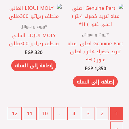
*زيوت و سوائل
*زيوت و سوائل
LIQUI MOLY الماني
Genuine Part اصلي ‎ مياه
منظف ردياتير 300مللي
تبريد خضراء 4لتر ( اصلي
EGP
320
غبور ) H*
إضافة إلى السلة
EGP
1,350
إضافة إلى السلة
12
11
10
…
4
3
2
1
←