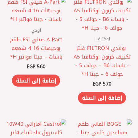
اودي
اوكتافيا
A-Part صيني FSI طقم
‏ بولندي FILTRON فلتر
بوجيهات 16 4 شمعه
تكييف كربون اوكتافيا A5
باسات – جيتا مواتير H*
– باسات B6 – جولف 5 –
EGP
560
جولف 6 – جيتا ‏H*
إضافة إلى السلة
EGP
570
إضافة إلى السلة