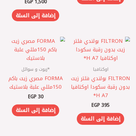
EGP
1,500
إضافة إلى السلة
اوكتافيا
*زيوت و سوائل
‏FILTRON بولندي فلتر زيت
FORMA مصري ‎زيت باكم
بدون رقبة سكودا اوكتافيا
150مللي علبة بلاستيك
A7 ‏H*
EGP
30
EGP
395
إضافة إلى السلة
إضافة إلى السلة