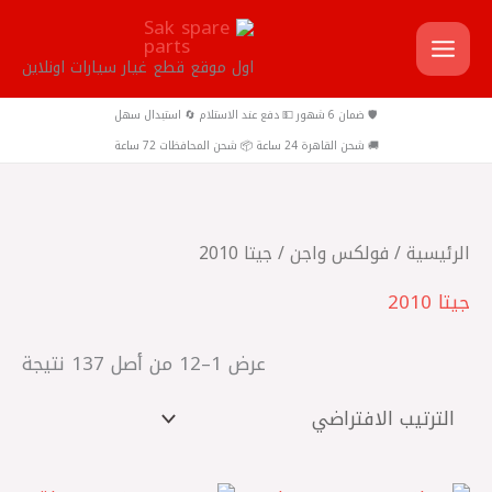
خطي
لى
اول موقع قطع غيار سيارات اونلاين
لمحتوى
🛡️ ضمان 6 شهور 💵 دفع عند الاستلام 🔄 استبدال سهل
🚚 شحن القاهرة 24 ساعة 📦 شحن المحافظات 72 ساعة
الرئيسية
/
فولكس واجن
/ جيتا 2010
جيتا 2010
عرض 1–12 من أصل 137 نتيجة