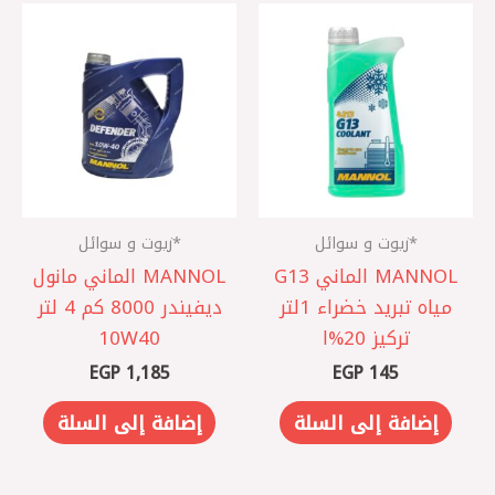
*زيوت و سوائل
*زيوت و سوائل
MANNOL الماني ‎G13
MANNOL الماني مانول
مياه تبريد خضراء 1لتر
ديفيندر 8000 كم 4 لتر
تركيز 20%ا
10W40
EGP
1,185
EGP
145
إضافة إلى السلة
إضافة إلى السلة