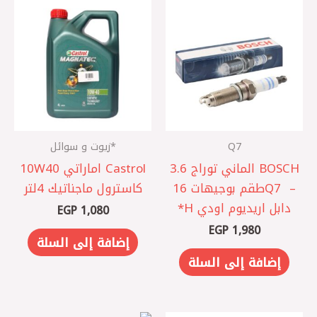
Q7
*زيوت و سوائل
BOSCH الماني توراج 3.6
Castrol اماراتي 10W40
– Q7 ‎طقم بوجيهات 16
كاسترول ماجناتيك 4لتر
دابل اريديوم اودي H*
EGP
1,080
EGP
1,980
إضافة إلى السلة
إضافة إلى السلة