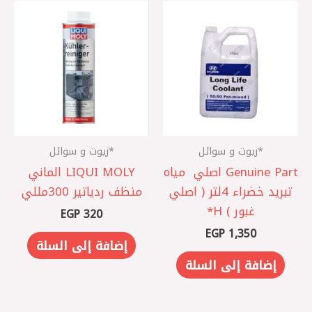
*زيوت و سوائل
*زيوت و سوائل
Genuine Part اصلي ‎ مياه
LIQUI MOLY الماني
تبريد خضراء 4لتر ( اصلي
منظف ردياتير 300مللي
غبور ) H*
EGP
320
EGP
1,350
إضافة إلى السلة
إضافة إلى السلة