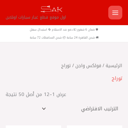
خطي
لى
اول موقع قطع غيار سيارات اونلاين
لمحتوى
🛡️ ضمان 6 شهور 💵 دفع عند الاستلام 🔄 استبدال سهل
🚚 شحن القاهرة 24 ساعة 📦 شحن المحافظات 72 ساعة
الرئيسية
/
فولكس واجن
/ توراج
توراج
عرض 1–12 من أصل 50 نتيجة