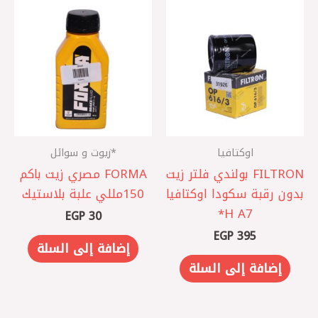
اوكتافيا
*زيوت و سوائل
‏FILTRON بولندي فلتر زيت
FORMA مصري ‎زيت باكم
بدون رقبة سكودا اوكتافيا
150مللي علبة بلاستيك
A7 ‏H*
EGP
30
EGP
395
إضافة إلى السلة
إضافة إلى السلة