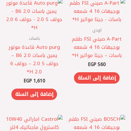
اودي
باسات
A-Part صيني FSI طقم
بوجيهات 16 4 شمعه
Auto purg قاعدة موتور
باسات – جيتا مواتير H*
يمين باسات B6 2.0 –
جولف 5 2.0 – جولف 6
EGP
560
2.0 H*
إضافة إلى السلة
EGP
1,610
إضافة إلى السلة