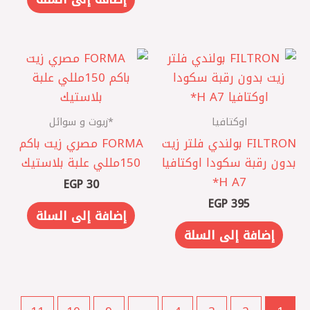
اوكتافيا
*زيوت و سوائل
‏FILTRON بولندي فلتر زيت
FORMA مصري ‎زيت باكم
بدون رقبة سكودا اوكتافيا
150مللي علبة بلاستيك
A7 ‏H*
EGP
30
EGP
395
إضافة إلى السلة
إضافة إلى السلة