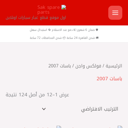
خطي
لى
اول موقع قطع غيار سيارات اونلاين
لمحتوى
🛡️ ضمان 6 شهور 💵 دفع عند الاستلام 🔄 استبدال سهل
🚚 شحن القاهرة 24 ساعة 📦 شحن المحافظات 72 ساعة
الرئيسية
/
فولكس واجن
/ باسات 2007
باسات 2007
عرض 1–12 من أصل 124 نتيجة